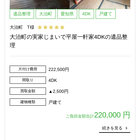
遺品整理
大治町
愛知県
4DK
戸建て
大治町 T様
大治町の実家じまいで平屋一軒家4DKの遺品整
理
片付け費用
222,500円
間取り
4DK
買取金額
▲2,500円
建物種類
戸建て
220,000 円
ご負担金額合計
続きを見る