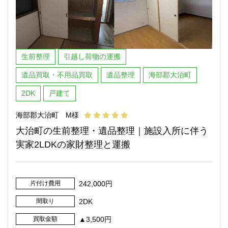
生前整理
引越し荷物の運搬
遺品買取・不用品買取
遺品整理
海部郡大治町
2DK
戸建て
海部郡大治町 M様
大治町の生前整理・遺品整理｜施設入所に伴う
実家2LDKの家財整理と運搬
片付け費用
242,000円
間取り
2DK
買取金額
▲3,500円