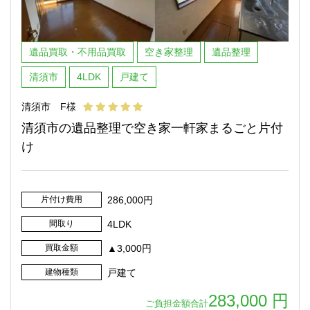
遺品買取・不用品買取
空き家整理
遺品整理
清須市
4LDK
戸建て
清須市 F様
清須市の遺品整理で空き家一軒家まるごと片付
け
片付け費用
286,000円
間取り
4LDK
買取金額
▲3,000円
建物種類
戸建て
283,000 円
ご負担金額合計