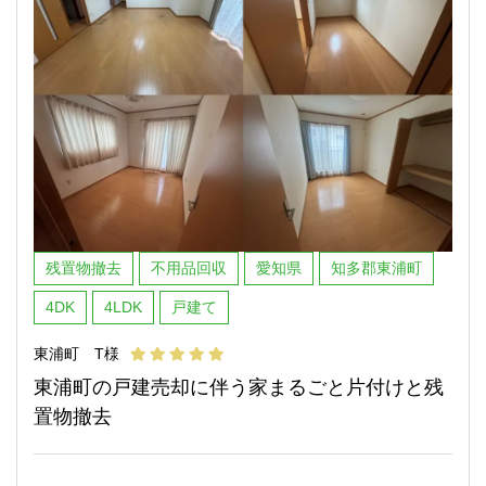
残置物撤去
不用品回収
愛知県
知多郡東浦町
4DK
4LDK
戸建て
東浦町 T様
東浦町の戸建売却に伴う家まるごと片付けと残
置物撤去