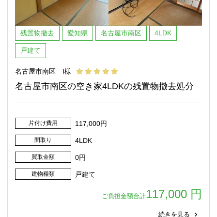
残置物撤去
愛知県
名古屋市南区
4LDK
戸建て
名古屋市南区 I様
名古屋市南区の空き家4LDKの残置物撤去処分
片付け費用
117,000円
間取り
4LDK
買取金額
0円
建物種類
戸建て
117,000 円
ご負担金額合計
続きを見る