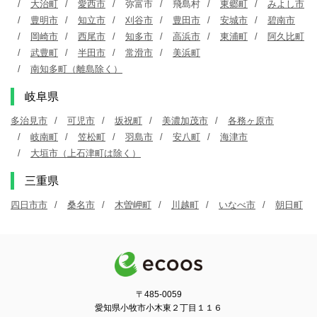
大治町
愛西市
弥富市
飛島村
東郷町
みよし市
豊明市
知立市
刈谷市
豊田市
安城市
碧南市
岡崎市
西尾市
知多市
高浜市
東浦町
阿久比町
武豊町
半田市
常滑市
美浜町
南知多町（離島除く）
岐阜県
多治見市
可児市
坂祝町
美濃加茂市
各務ヶ原市
岐南町
笠松町
羽島市
安八町
海津市
大垣市（上石津町は除く）
三重県
四日市市
桑名市
木曽岬町
川越町
いなべ市
朝日町
〒485-0059
愛知県小牧市小木東２丁目１１６