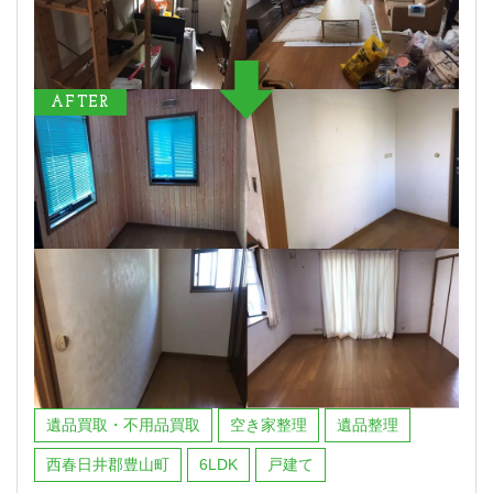
AFTER
遺品買取・不用品買取
空き家整理
遺品整理
西春日井郡豊山町
6LDK
戸建て