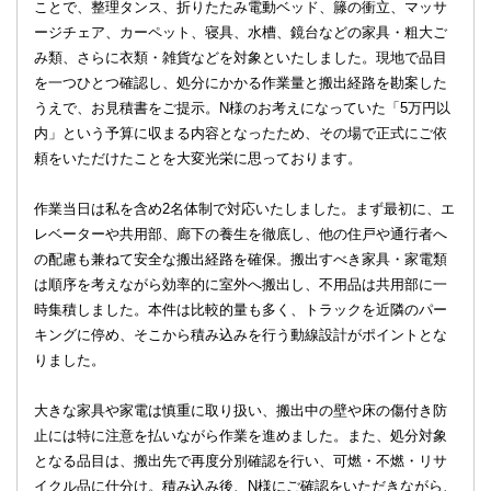
ことで、整理タンス、折りたたみ電動ベッド、籐の衝立、マッサ
ージチェア、カーペット、寝具、水槽、鏡台などの家具・粗大ご
み類、さらに衣類・雑貨などを対象といたしました。現地で品目
を一つひとつ確認し、処分にかかる作業量と搬出経路を勘案した
うえで、お見積書をご提示。N様のお考えになっていた「5万円以
内」という予算に収まる内容となったため、その場で正式にご依
頼をいただけたことを大変光栄に思っております。
作業当日は私を含め2名体制で対応いたしました。まず最初に、エ
レベーターや共用部、廊下の養生を徹底し、他の住戸や通行者へ
の配慮も兼ねて安全な搬出経路を確保。搬出すべき家具・家電類
は順序を考えながら効率的に室外へ搬出し、不用品は共用部に一
時集積しました。本件は比較的量も多く、トラックを近隣のパー
キングに停め、そこから積み込みを行う動線設計がポイントとな
りました。
大きな家具や家電は慎重に取り扱い、搬出中の壁や床の傷付き防
止には特に注意を払いながら作業を進めました。また、処分対象
となる品目は、搬出先で再度分別確認を行い、可燃・不燃・リサ
イクル品に仕分け。積み込み後、N様にご確認をいただきながら、