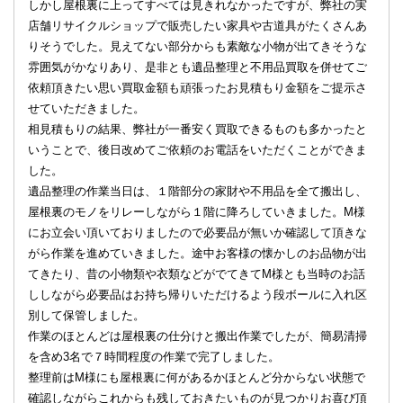
しかし屋根裏に上ってすべては見きれなかったですが、弊社の実
店舗リサイクルショップで販売したい家具や古道具がたくさんあ
りそうでした。見えてない部分からも素敵な小物が出てきそうな
雰囲気がかなりあり、是非とも遺品整理と不用品買取を併せてご
依頼頂きたい思い買取金額も頑張ったお見積もり金額をご提示さ
せていただきました。
相見積もりの結果、弊社が一番安く買取できるものも多かったと
いうことで、後日改めてご依頼のお電話をいただくことができま
した。
遺品整理の作業当日は、１階部分の家財や不用品を全て搬出し、
屋根裏のモノをリレーしながら１階に降ろしていきました。M様
にお立会い頂いておりましたので必要品が無いか確認して頂きな
がら作業を進めていきました。途中お客様の懐かしのお品物が出
てきたり、昔の小物類や衣類などがでてきてM様とも当時のお話
ししながら必要品はお持ち帰りいただけるよう段ボールに入れ区
別して保管しました。
作業のほとんどは屋根裏の仕分けと搬出作業でしたが、簡易清掃
を含め3名で７時間程度の作業で完了しました。
整理前はM様にも屋根裏に何があるかほとんど分からない状態で
確認しながらこれからも残しておきたいものが見つかりお喜び頂