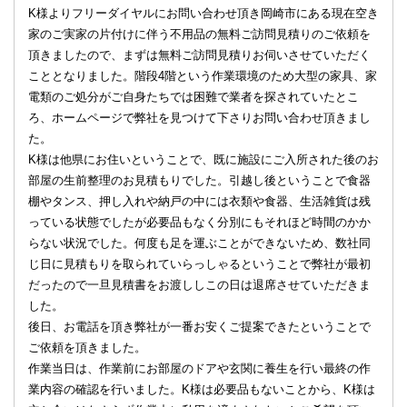
K様よりフリーダイヤルにお問い合わせ頂き岡崎市にある現在空き
家のご実家の片付けに伴う不用品の無料ご訪問見積りのご依頼を
頂きましたので、まずは無料ご訪問見積りお伺いさせていただく
こととなりました。階段4階という作業環境のため大型の家具、家
電類のご処分がご自身たちでは困難で業者を探されていたとこ
ろ、ホームページで弊社を見つけて下さりお問い合わせ頂きまし
た。
K様は他県にお住いということで、既に施設にご入所された後のお
部屋の生前整理のお見積もりでした。引越し後ということで食器
棚やタンス、押し入れや納戸の中には衣類や食器、生活雑貨は残
っている状態でしたが必要品もなく分別にもそれほど時間のかか
らない状況でした。何度も足を運ぶことができないため、数社同
じ日に見積もりを取られていらっしゃるということで弊社が最初
だったので一旦見積書をお渡ししこの日は退席させていただきま
した。
後日、お電話を頂き弊社が一番お安くご提案できたということで
ご依頼を頂きました。
作業当日は、作業前にお部屋のドアや玄関に養生を行い最終の作
業内容の確認を行いました。K様は必要品もないことから、K様は