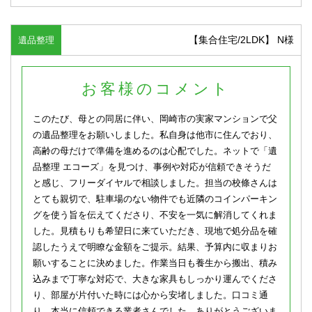
【集合住宅/2LDK】 N様
遺品整理
お客様のコメント
このたび、母との同居に伴い、岡崎市の実家マンションで父
の遺品整理をお願いしました。私自身は他市に住んでおり、
高齢の母だけで準備を進めるのは心配でした。ネットで「遺
品整理 エコーズ」を見つけ、事例や対応が信頼できそうだ
と感じ、フリーダイヤルで相談しました。担当の校條さんは
とても親切で、駐車場のない物件でも近隣のコインパーキン
グを使う旨を伝えてくださり、不安を一気に解消してくれま
した。見積もりも希望日に来ていただき、現地で処分品を確
認したうえで明瞭な金額をご提示。結果、予算内に収まりお
願いすることに決めました。作業当日も養生から搬出、積み
込みまで丁寧な対応で、大きな家具もしっかり運んでくださ
り、部屋が片付いた時には心から安堵しました。口コミ通
り、本当に信頼できる業者さんでした。ありがとうございま