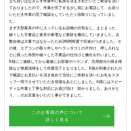
立ち合いはなさらず作業中に私用を済まされたいとご希望を頂い
ておりましたので、作業が完了する少し前にお電話して、お戻り
いただき作業の完了確認をしていただく段取りになっていまし
た。
まず大型家具の中に入っているお品物の分別をし、まとまった
細々した不要品と家具や家電など家財を搬出していきました。点
数自体は大量ではなかったため2時間程度で目途がつきました。そ
の後、エアコンの取り外しやベランダゴミの片付け、押し入れな
どに残った布団や細々した不要品の仕分けと搬出を行いました。
K様にご連絡してから最後にお部屋やベランダ、共用部分の掃き掃
除など簡易清掃をして作業完了となりました。K様が到着されたの
で確認とお支払いを頂き改めて当社にご依頼を頂いたお礼をスタ
ッフ一同でさせていただき現場をあとにしました。K様にはスピー
ディな作業と丁寧な対応にお喜び頂け「助かりました。ありがと
う。」のお言葉をいただく事ができました。
このお客様の声について
詳しく見る