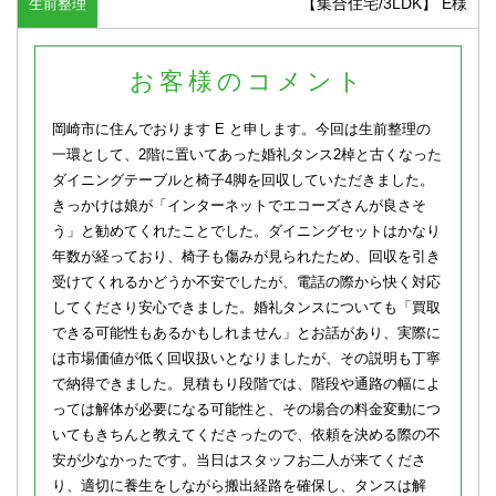
【集合住宅/3LDK】 E様
生前整理
お客様のコメント
岡崎市に住んでおります E と申します。今回は生前整理の
一環として、2階に置いてあった婚礼タンス2棹と古くなった
ダイニングテーブルと椅子4脚を回収していただきました。
きっかけは娘が「インターネットでエコーズさんが良さそ
う」と勧めてくれたことでした。ダイニングセットはかなり
年数が経っており、椅子も傷みが見られたため、回収を引き
受けてくれるかどうか不安でしたが、電話の際から快く対応
してくださり安心できました。婚礼タンスについても「買取
できる可能性もあるかもしれません」とお話があり、実際に
は市場価値が低く回収扱いとなりましたが、その説明も丁寧
で納得できました。見積もり段階では、階段や通路の幅によ
っては解体が必要になる可能性と、その場合の料金変動につ
いてもきちんと教えてくださったので、依頼を決める際の不
安が少なかったです。当日はスタッフお二人が来てくださ
り、適切に養生をしながら搬出経路を確保し、タンスは解