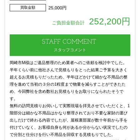
買取金額
25,000円
252,200円
ご負担金額合計
STAFF
COMMENT
スタッフコメント
岡崎市M様はご遺品整理のため業者へのご依頼を検討中でした。
半年くらい前に他社さんで見積もりをとった結果ご予算を大きく
超えるお見積もりだったため、半年ほどかけて細かな不用品の整
理を進めて当初の３分の1程度まで物量を減らすことができたた
め、今回弊社を含め数社お見積もりをお取りになられたそうで
す。
無料の訪問見積りお伺いして実際現場を拝見させていただくと、1
階部分は細かな不用品はかなり整理されており不要な家財の運び
出しだけで終わる内容でしたが、屋根裏部屋が数十年前から手を
付けていなく、お客様自身も何があるか分からない状況でしたの
で分別と仕分けを行い不用品を回収する見積もりでした。