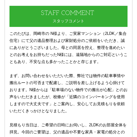
STAFF
COMMENT
スタッフコメント
このたびは、岡崎市の N様より、ご実家マンション（2LDK／集合
住宅）にて父の遺品整理および家財処分のご依頼をいただき、誠
にありがとうございました。母との同居を控え、整理を進めたい
とのお考えをお持ちだったN様には、遠隔地からのご対応というこ
ともあり、不安な点も多かったことかと存じます。
まず、お問い合わせをいただいた際、弊社では物件の駐車事情や
搬出ルートの可否まで配慮し、ご説明を差し上げるよう心掛けて
おります。N様からは「駐車場のない物件での搬出が心配」とのお
声をいただきましたが、校條が「近隣のコインパーキングを使用
しますので大丈夫です」とご案内し、安心してお見積もりを依頼
いただくきっかけとなりました。
見積もり当日は、ご希望の日時にお伺いし、2LDKのお部屋全体を
拝見。今回のご要望は、父の遺品や不要な家具・家電の処分との