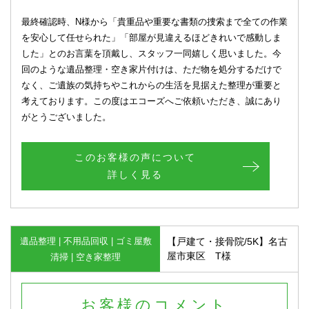
最終確認時、N様から「貴重品や重要な書類の捜索まで全ての作業
を安心して任せられた」「部屋が見違えるほどきれいで感動しま
した」とのお言葉を頂戴し、スタッフ一同嬉しく思いました。今
回のような遺品整理・空き家片付けは、ただ物を処分するだけで
なく、ご遺族の気持ちやこれからの生活を見据えた整理が重要と
考えております。この度はエコーズへご依頼いただき、誠にあり
がとうございました。
このお客様の声について
詳しく見る
遺品整理 | 不用品回収 | ゴミ屋敷
【戸建て・接骨院/5K】名古
屋市東区 T様
清掃 | 空き家整理
お客様のコメント