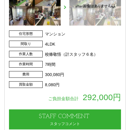
住宅形態
マンション
間取り
4LDK
作業人数
校條敬悟（計スタッフ６名）
作業時間
7時間
費用
300,080円
買取金額
8,080円
292,000円
ご負担金額合計
STAFF
COMMENT
スタッフコメント