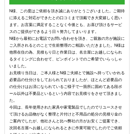
N様、この度はご依頼を頂き誠にありがとうございました。ご期待
に添えるご対応ができたとの口コミまで頂戴でき大変嬉しく思い
ます。お言葉に満足することなく今後とも、お喜び頂けるサービ
スのご提供ができるよう日々努力してまいります。
N様から最初にお電話でお問い合わせを頂き、ご親族の方が施設に
ご入所されるとのことで生前整理のご相談いただきました。N様は
他県在住の為、見積もり日と作業日は、名古屋にお越しになられ
るタイミングに合わせて、ピンポイントでのご希望でいらっしゃ
いました。
お見積り当日は、ご本人様とN様ご夫婦とで施設へ持っていかれる
必要品の仕分けをしておられておりましたが、ほとんど必要品の
の仕分けはお済になられているご様子で一箇所に固めてある段ボ
ール以外は不要品といるという内容でお見積りをさせて頂きまし
た。
今回は、長年使用された家具や家電製品でしたのでリユースさせ
て頂けるお品物がなく整理と片付けと不用品の処分の見積り金の
ご案内でしたが、他社さんと比べ弊社の方がお安くご提案でき、
次回名古屋へお越しになられるときに作業可能でしたのでご依頼