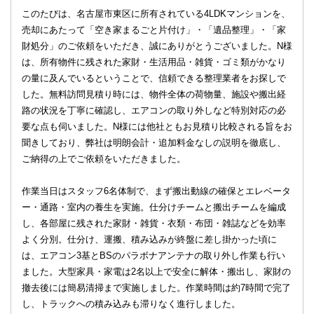
このたびは、名古屋市東区に所有されている4LDKマンションを、
売却にあたって「空き家まるごと片付け」・「遺品整理」・「家
財処分」のご依頼をいただき、誠にありがとうございました。N様
は、所有物件に残された家財・生活用品・雑貨・ゴミ類がかなり
の量に及んでいるということで、信頼できる整理業者をお探しで
した。無料訪問見積り時には、物件全体の荷物量、施設や搬出経
路の状況を丁寧に確認し、エアコンの取り外しなど特別対応の必
要な点も伺いました。N様には他社ともお見積り比較される旨をお
聞きしており、弊社は明朗会計・追加料金なしの説明を徹底し、
ご納得の上でご依頼をいただきました。
作業当日はスタッフ6名体制で、まず搬出動線の確保とエレベータ
ー・通路・室内の養生を実施。仕分けチームと搬出チームを編成
し、各部屋に残された家財・雑貨・衣類・布団・雑誌などを効率
よく分別。仕分け、運搬、積み込みが終盤に差し掛かった頃に
は、エアコン3基とBSのパラボナアンテナの取り外し作業も行い
ました。大型家具・家電は2名以上で安全に解体・搬出し、家財の
撤去後には簡易清掃まで実施しました。作業時間は約7時間で完了
し、トラックへの積み込みも滞りなく進行しました。