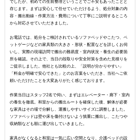
でしたが、初めての生前整理ということでご不安もあったことと
存じます。まずは安心して任せていただけるよう、処分対象の内
容・搬出動線・作業方法・費用について丁寧にご説明するところ
から対応させていただきました。
お電話では、処分をご検討されているソファベッドやこたつ、ペ
ットゲージなどの家具類の大きさ・形状・配置などを詳しくお伺
いし、実際の現場訪問で搬出の難易度・室内状況・養生の必要箇
所を確認。その上で、当日の段取りや安全対策を含めた見積りを
ご提示しました。他社とも比較の上、「説明が分かりやすい」
「料金が明確で安心できた」とのお言葉をいただき、当社へご依
頼いただけたことを大変ありがたく感じております。
作業当日はスタッフ2名で伺い、まずはエレベーター・廊下・室内
の養生を徹底。和室からの搬出ルートを確保した後、解体が必要
な家具はその場で分解し、運搬しやすいサイズに調整しました。
ソファベッドは壁や床を傷付けないよう慎重に搬出し、こたつや
収納類なども順に運び出していきました。
家具がなくなると和室は一気に広い空間となり、介護ベッドの設