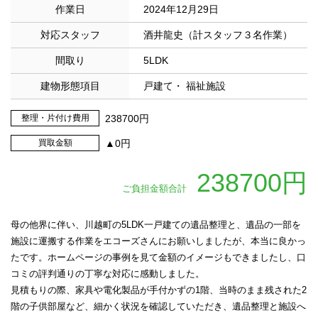
作業日
2024年12月29日
対応スタッフ
酒井龍史（計スタッフ３名作業）
間取り
5LDK
建物形態項目
戸建て・ 福祉施設
整理・片付け費用
238700円
買取金額
▲0円
238700円
ご負担金額合計
母の他界に伴い、川越町の5LDK一戸建ての遺品整理と、遺品の一部を
施設に運搬する作業をエコーズさんにお願いしましたが、本当に良かっ
たです。ホームページの事例を見て金額のイメージもできましたし、口
コミの評判通りの丁寧な対応に感動しました。
見積もりの際、家具や電化製品が手付かずの1階、当時のまま残された2
階の子供部屋など、細かく状況を確認していただき、遺品整理と施設へ