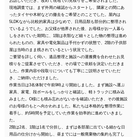
お話しいただき、改めて現地での見積りをご希望されました。
現地調査では、まず外周の確認からスタートし、隣家との間にあ
ったタイヤや木材などの撤去をご希望とのことでした。屋内は
5LDKながら比較的家具は少なめで、日用品類も部分的に整理され
ているようでした。お父様が他界された後、お母様がお一人暮ら
しをされていた期間に、1階は衣類など細々とした物の整理は進め
られたものの、家具や電化製品は手付かずの状態で、2階の子供部
屋は当時のまま残されているという状況でした。
ご要望を詳しく伺い、遺品整理と施設への運搬費を合わせたお見
積りをご提案させていただき、その場でご依頼を決定いただきま
した。作業内容や段取りについても丁寧にご説明させていただ
き、ご納得いただけました。
作業当日は3名体制で午前9時より開始しました。まず施設へ運ぶ
家具、家電、段ボールをしっかりと確認し、軽トラックに積み込
みました。O様にも積み忘れがないかを確認いただき、その後施設
のお母様のもとへ向かわれました。私たちは本格的な整理作業に
着手し、約5時間を予定していた作業を効率的に進めていきまし
た。
2階は2名、1階は1名で分担し、まずは各部屋に出ている細かな日
用品の仕分けから開始し、昼までには一般廃棄物の集約も完了し