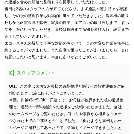
の運搬を含めた明確な見積もりを提示していただけました。
当日は3名のスタッフの方が来てくださり、まず施設へ運ぶ品々を確認
し、その後の整理作業も効率的に進めていただきました。洗濯機の取り
外しから耐震金具の除去、家具の搬出、エアコンの取り外しまで、すべ
てを丁寧に行っていただき、最後は施設まで荷物を運び入れ、設置まで
完了していただきました。
エコーズさんの親切で丁寧な対応のおかげで、この大変な作業を無事に
終えることができました。また自宅で困ったことがありましたら、ぜひ
お願いしたいと思います。本当にありがとうございました。
スタッフコメント
O様、この度は大切なお母様の遺品整理と施設への荷物運搬をご依
頼いただき、誠にありがとうございました。
今回、川越町の5LDK一戸建てで、お母様が他界された後の遺品整
理と、遺品の一部の施設への運搬をご依頼いただきました。当社
のホームページをご覧いただき、口コミや事例から概算をイメー
ジされた上でのご連絡とのことでした。「似たような事例もホー
ムページに掲載してあったので、金額もイメージできました」と