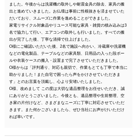
ました。午後からは洗濯機の取外しや耐震金具の除去、家具の搬
出と進めていきました。お仏壇は事前に性根抜きを済ませていた
だいており、スムーズに作業を進めることができました。
家電リサイクル対象品やリユース可能な家具・雑貨の積み込みは3
名で協力して行い、エアコンの取外しも行いました。すべての搬
出が完了した後、丁寧な清掃で仕上げました。
O様にご確認いただいた後、2名で施設へ向かい、冷蔵庫や洗濯機
などの電化製品、テーブルなどの家具類、日用品の入った段ボー
ルや衣装ケースの搬入・設置まで完了させていただきました。
O様からは「評判通り、対応も親切で、作業もとても丁寧で本当に
助かりました！また自宅で困ったら声をかけさせていただきま
す」とのお言葉を頂戴し、心より安堵いたしました。
O様、改めまして この度は大切な遺品整理をお任せいただき、誠
にありがとうございました。今後とも、遺品整理や生前整理、空
き家の片付けなど、さまざまなニーズに丁寧に対応させていただ
きます。また何かございましたら、ぜひ当社にお声がけいただけ
れば幸いです。