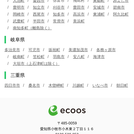
大治町
愛西市
弥富市
飛島村
東郷町
みよし市
豊明市
知立市
刈谷市
豊田市
安城市
碧南市
岡崎市
西尾市
知多市
高浜市
東浦町
阿久比町
武豊町
半田市
常滑市
美浜町
南知多町（離島除く）
岐阜県
多治見市
可児市
坂祝町
美濃加茂市
各務ヶ原市
岐南町
笠松町
羽島市
安八町
海津市
大垣市（上石津町は除く）
三重県
四日市市
桑名市
木曽岬町
川越町
いなべ市
朝日町
〒485-0059
愛知県小牧市小木東２丁目１１６